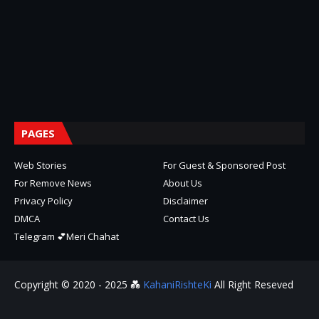
PAGES
Web Stories
For Guest & Sponsored Post
For Remove News
About Us
Privacy Policy
Disclaimer
DMCA
Contact Us
Telegram 💕Meri Chahat
Copyright © 2020 - 2025 💑
KahaniRishteKi
All Right Reseved
Distress
Home
About
Contact Us