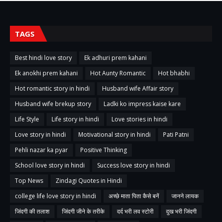
TAGS
Best hindi love story
Ek adhuri prem kahani
Ek anokhi prem kahani
Hot Aunty Romantic
Hot bhabhi
Hot romantic story in hindi
Husband wife Affair story
Husband wife brekup story
Ladki ko impress kaise kare
Life Style
Life story in hindi
Love stories in hindi
Love story in hindi
Motivational story in hindi
Pati Patni
Pehli nazar ka pyar
Positive Thinking
School love story in hindi
Success love story in hindi
Top News
Zindagi Quotes in Hindi
college life love story in hindi
अच्छे माता पिता कैसे बनें
जानने लायक
जिंदगी की तलाश
जिंदगी जीने के तरीके
दर्द भरी लव स्टोरी
दुख भरी जिंदगी